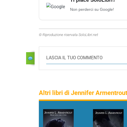
Ti piace SoloLibri?
Non perderci su Google!
© Riproduzione riservata SoloLibri.net
LASCIA IL TUO COMMENTO
Altri libri di Jennifer Armentrou