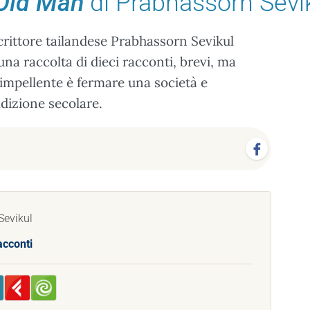
 Old Man
di Prabhassorn Sevi
crittore tailandese Prabhassorn Sevikul
na raccolta di dieci racconti, brevi, ma
à impellente è fermare una società e
radizione secolare.
Sevikul
acconti