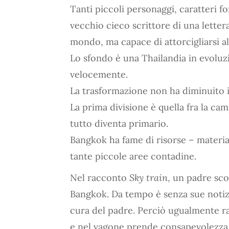
Tanti piccoli personaggi, caratteri f
vecchio cieco scrittore di una letter
mondo, ma capace di attorcigliarsi a
Lo sfondo è una Thailandia in evolu
velocemente.
La trasformazione non ha diminuito i 
La prima divisione è quella fra la ca
tutto diventa primario.
Bangkok ha fame di risorse – materia
tante piccole aree contadine.
Nel racconto
Sky train
, un padre scon
Bangkok. Da tempo è senza sue notizi
cura del padre. Perciò ugualmente ra
e nel vagone prende consapevolezza d