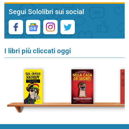
Segui Sololibri sui social
I libri più cliccati oggi