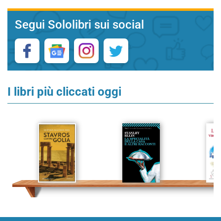
Segui Sololibri sui social
I libri più cliccati oggi