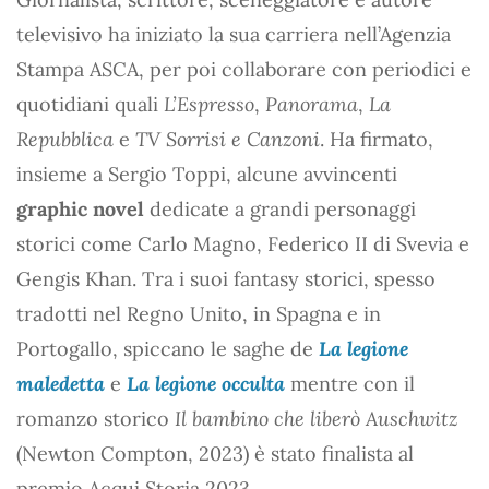
televisivo ha iniziato la sua carriera nell’Agenzia
Stampa ASCA, per poi collaborare con periodici e
quotidiani quali
L’Espresso
,
Panorama
,
La
Repubblica
e
TV Sorrisi e Canzoni
. Ha firmato,
insieme a Sergio Toppi, alcune avvincenti
graphic novel
dedicate a grandi personaggi
storici come Carlo Magno, Federico II di Svevia e
Gengis Khan. Tra i suoi fantasy storici, spesso
tradotti nel Regno Unito, in Spagna e in
Portogallo, spiccano le saghe de
La legione
maledetta
e
La legione occulta
mentre con il
romanzo storico
Il bambino che liberò Auschwitz
(Newton Compton, 2023) è stato finalista al
premio Acqui Storia 2023.