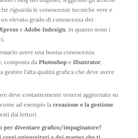
 che riguarda le conoscenze tecniche vere e
 un elevato grado di conoscenza dei
Xpress
e
Adobe Indesign
, in quanto sono i
i.
ecessario avere una buona conoscenza
e
, composta da
Photoshop
e
Illustrator
,
gestire l’alta qualità grafica che deve avere
re deve costantemente tenersi aggiornato su
, come ad esempio la
creazione e la gestione
sti dai lettori.
o per diventare grafico/impaginatore?
i corsi universitari o dei master che ti