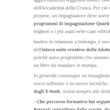
dell’Accademia della Crusca. Per ciò
proprie, un impaginatore deve avere
programmi di impaginazione
Quark
migliori e i più usati nelle case editric
Inoltre in relazione a Indesign, è n
dell’
intera suite creative della Adob
poiché sono programmi che aiutano a 
un libro da mandare in stampa.
In generale comunque un impaginato
nuovi software o su nuove tecniche
degli E-book
, ormai sempre più richie
-
Che percorso formativo hai seguit
Potresti consigliare delle scuole, de