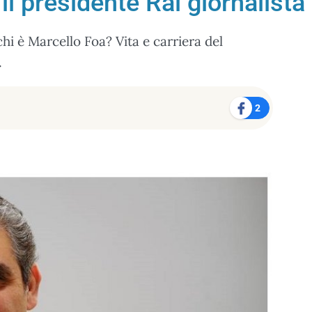
il presidente Rai giornalista 
chi è Marcello Foa? Vita e carriera del
.
2