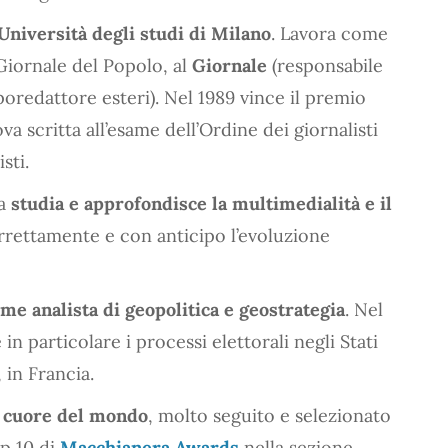
’Università degli studi di Milano
. Lavora come
 Giornale del Popolo, al
Giornale
(responsabile
poredattore esteri). Nel 1989 vince il premio
va scritta all’esame dell’Ordine dei giornalisti
sti.
ta
studia e approfondisce la multimedialità e il
rrettamente e con anticipo l’evoluzione
ome analista di geopolitica e geostrategia
. Nel
in particolare i processi elettorali negli Stati
 in Francia.
l cuore del mondo
, molto seguito e selezionato
op 10 di
Macchianera Awards
nella sezione