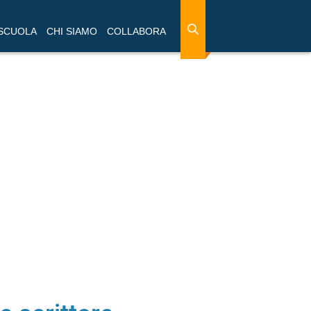
 SCUOLA
CHI SIAMO
COLLABORA