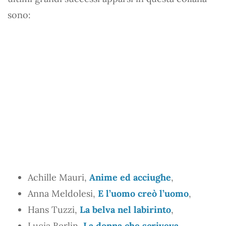
sono:
Achille Mauri,
Anime ed acciughe
,
Anna Meldolesi,
E l’uomo creò l’uomo
,
Hans Tuzzi,
La belva nel labirinto
,
Lucia Berlin,
La donna che scriveva