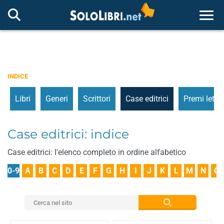
Togg
INDICE
Libri
Generi
Scrittori
Case editrici
Premi letter
Case editrici: indice
Case editrici: l'elenco completo in ordine alfabetico
0-9
A
B
C
D
E
F
G
H
I
J
K
L
M
N
O