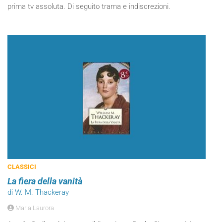
prima tv assoluta. Di seguito trama e indiscrezioni.
CLASSICI
La fiera della vanità
di W. M. Thackeray
Maria Laurora