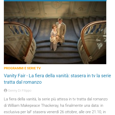
PROGRAMMI E SERIE TV
Vanity Fair - La fiera della vanità: stasera in tv la serie
tratta dal romanzo
Genny Di Filippo
La fiera della vanità, la serie più attesa in tv tratta dal romanzo
di William Makepeace Thackeray, ha finalmente una data: in
esclusiva per laF stasera venerdì 26 ottobre, alle ore 21.10, in