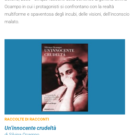
Ocampo in cui i protagonisti si confrontano con la realtà
multiforme e spaventosa degli incubi, delle visioni, dell’inconscio
malato.
RACCOLTE DI RACCONTI
Un’innocente crudeltà
di Silvina Ocampo