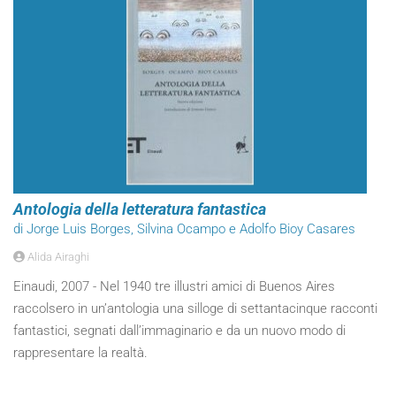
Antologia della letteratura fantastica
di Jorge Luis Borges, Silvina Ocampo e Adolfo Bioy Casares
Alida Airaghi
Einaudi, 2007 - Nel 1940 tre illustri amici di Buenos Aires
raccolsero in un’antologia una silloge di settantacinque racconti
fantastici, segnati dall’immaginario e da un nuovo modo di
rappresentare la realtà.