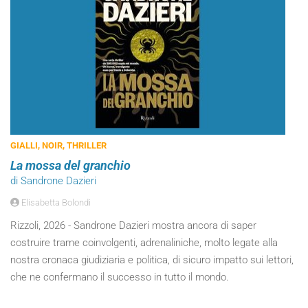
GIALLI, NOIR, THRILLER
La mossa del granchio
di Sandrone Dazieri
Elisabetta Bolondi
Rizzoli, 2026 - Sandrone Dazieri mostra ancora di saper
costruire trame coinvolgenti, adrenaliniche, molto legate alla
nostra cronaca giudiziaria e politica, di sicuro impatto sui lettori,
che ne confermano il successo in tutto il mondo.