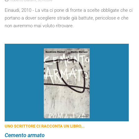
Einaudi, 2010 - La vita ci pone di fronte a scelte obbligate che ci
portano a dover scegliere strade già battute, pericolose e che
non avremmo mai voluto ritrovare.
UNO SCRITTORE CI RACCONTA UN LIBRO...
Cemento armato