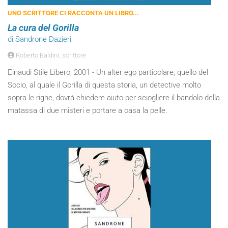
UNO SCRITTORE CI RACCONTA UN LIBRO...
La cura del Gorilla
di Sandrone Dazieri
Roberto Baldini, scrittore
Einaudi Stile Libero, 2001 - Un alter ego particolare, quello del
Socio, al quale il Gorilla di questa storia, un detective molto
sopra le righe, dovrà chiedere aiuto per sciogliere il bandolo della
matassa di due misteri e portare a casa la pelle.