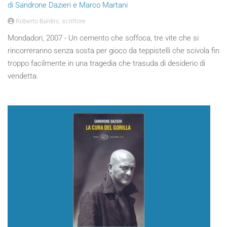
di Sandrone Dazieri e Marco Martani
Roberto Baldini, scrittore
Mondadori, 2007 - Un cemento che soffoca, tre vite che si
rincorreranno senza sosta per gioco da teppistelli che scivola fin
troppo facilmente in una tragedia che trasuda di desiderio di
vendetta.