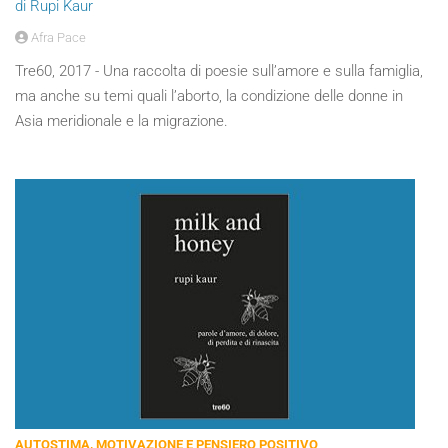
di Rupi Kaur
Afra Pace
Tre60, 2017 - Una raccolta di poesie sull’amore e sulla famiglia,
ma anche su temi quali l’aborto, la condizione delle donne in
Asia meridionale e la migrazione.
AUTOSTIMA, MOTIVAZIONE E PENSIERO POSITIVO