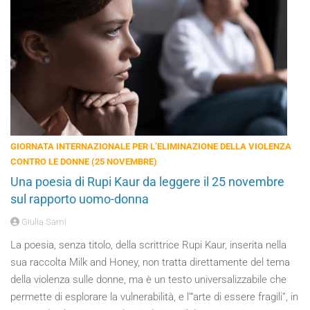
GIORNATA INTERNAZIONALE PER L’ELIMINAZIONE DELLA VIOLENZA
CONTRO LE DONNE (25 NOVEMBRE)
Una poesia di Rupi Kaur da leggere il 25 novembre
sul rapporto uomo-donna
Giulia Sami
La poesia, senza titolo, della scrittrice Rupi Kaur, inserita nella
sua raccolta Milk and Honey, non tratta direttamente del tema
della violenza sulle donne, ma è un testo universalizzabile che
permette di esplorare la vulnerabilità, e l’“arte di essere fragili”, in