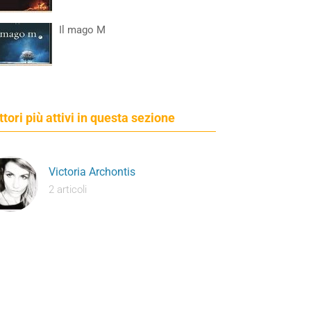
Il mago M
ettori più attivi in questa sezione
Victoria Archontis
2 articoli