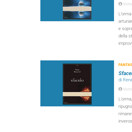
Victo
L’orma 
arturia
e sopr
della s
improvv
FANTA
Sface
di René
Victo
L’orma,
ripugn
rimane 
invero