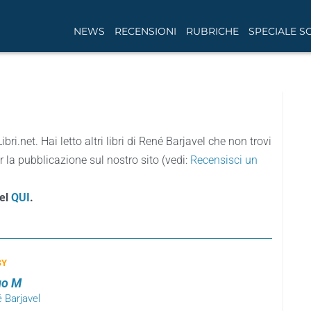
NEWS
RECENSIONI
RUBRICHE
SPECIALE S
ibri.net. Hai letto altri libri di René Barjavel che non trovi
r la pubblicazione sul nostro sito (vedi:
Recensisci un
vel
QUI
.
SY
go M
 Barjavel