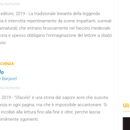
ria Archontis
editore, 2019 - La tradizionale linearità della leggenda
na è interrotta repentinamente da scene impattanti, surreali
annaturali, che entrano bruscamente nel fascino medievale
toria e spesso obbligano l’immaginazione del lettore a sbalzi
isi.
SCIENZA
lo
 Barjavel
ria Archontis
 2019 - “Sfacelo” è una storia dal sapore acre che suscita
anza in ogni pagina, ma che è impossibile accantonare. Si
Gli
incollati alla lettura fino alla fine e oltre, perché lascia
similmente sgomenti.