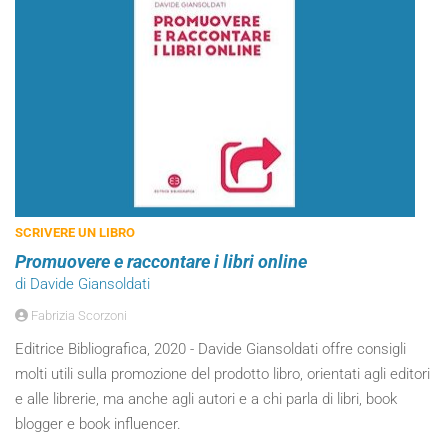
SCRIVERE UN LIBRO
Promuovere e raccontare i libri online
di Davide Giansoldati
Fabrizia Scorzoni
Editrice Bibliografica, 2020 - Davide Giansoldati offre consigli
molti utili sulla promozione del prodotto libro, orientati agli editori
e alle librerie, ma anche agli autori e a chi parla di libri, book
blogger e book influencer.