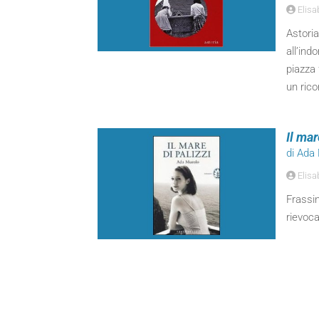
Elisa
Astoria
all’ind
piazza 
un rico
Il mar
di Ada
Elisa
Frassin
rievoca