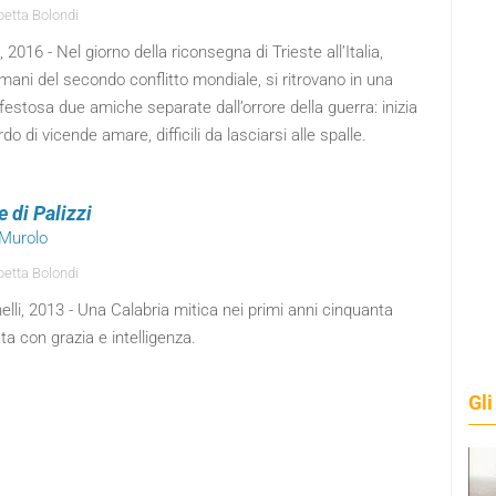
betta Bolondi
, 2016 - Nel giorno della riconsegna di Trieste all’Italia,
omani del secondo conflitto mondiale, si ritrovano in una
festosa due amiche separate dall’orrore della guerra: inizia
rdo di vicende amare, difficili da lasciarsi alle spalle.
e di Palizzi
 Murolo
betta Bolondi
elli, 2013 - Una Calabria mitica nei primi anni cinquanta
ta con grazia e intelligenza.
Gli