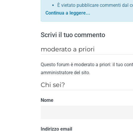
È vietato pubblicare commenti dal c
comunque contrario alle leggi dello S
Sono vietati commenti in tono sacril
È vietato pubblicare commenti che in
Scrivi il tuo commento
È vietato pubblicare commenti contrar
È vietato pubblicare commenti lesivi 
moderato a priori
È vietato pubblicare commenti razzist
religione
Questo forum è moderato a priori: il tuo con
È vietato pubblicare commenti contr
amministratore del sito.
materiale pornografico e link diretti a
Chi sei?
È vietato pubblicare commenti inerent
contengano riferimenti specifici a qu
Nome
È vietato pubblicare commenti conten
di spamming
È vietato pubblicare commenti conte
Il riscontro della violazione anche di una
Indirizzo email