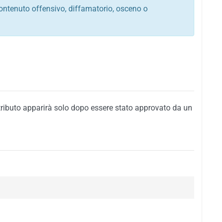
ontenuto offensivo, diffamatorio, osceno o
tato italiano e di quelle internazionali
ego, sarcastico, denigratorio e sbeffeggiatorio
citino alla violenza o alla trasgressione della legge
i al rispetto dell'ordine pubblico
della privacy di qualsiasi cittadino
i nei confronti di qualsiasi razza, popolo, cultura,
tributo apparirà solo dopo essere stato approvato da un
ari al rispetto del buon costume o contenenti
 siti vietati ai minori di anni 18
i propaganda politica, di partito o di fazione, che
alsiasi ideologia politica
enti messaggi pubblicitari o riconducibili ad azioni
nenti materiale protetto da copyright
 sola delle regole precedenti comporterà la non