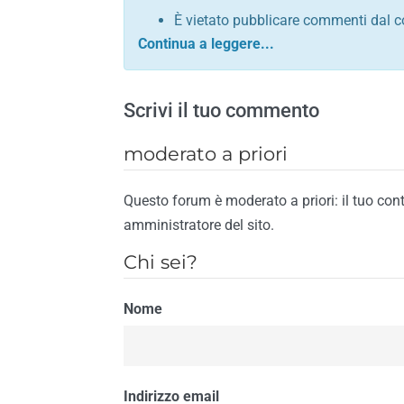
È vietato pubblicare commenti dal c
comunque contrario alle leggi dello S
Sono vietati commenti in tono sacril
È vietato pubblicare commenti che in
Scrivi il tuo commento
È vietato pubblicare commenti contrar
È vietato pubblicare commenti lesivi 
moderato a priori
È vietato pubblicare commenti razzist
religione
Questo forum è moderato a priori: il tuo con
È vietato pubblicare commenti contr
amministratore del sito.
materiale pornografico e link diretti a
Chi sei?
È vietato pubblicare commenti inerent
contengano riferimenti specifici a qu
Nome
È vietato pubblicare commenti conten
di spamming
È vietato pubblicare commenti conte
Il riscontro della violazione anche di una
Indirizzo email