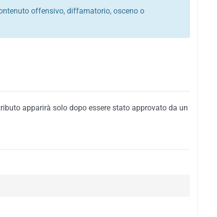
ontenuto offensivo, diffamatorio, osceno o
tato italiano e di quelle internazionali
ego, sarcastico, denigratorio e sbeffeggiatorio
citino alla violenza o alla trasgressione della legge
i al rispetto dell'ordine pubblico
della privacy di qualsiasi cittadino
i nei confronti di qualsiasi razza, popolo, cultura,
tributo apparirà solo dopo essere stato approvato da un
ari al rispetto del buon costume o contenenti
 siti vietati ai minori di anni 18
i propaganda politica, di partito o di fazione, che
alsiasi ideologia politica
enti messaggi pubblicitari o riconducibili ad azioni
nenti materiale protetto da copyright
 sola delle regole precedenti comporterà la non