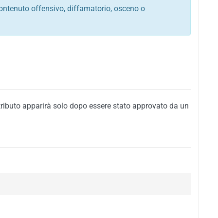
ontenuto offensivo, diffamatorio, osceno o
tato italiano e di quelle internazionali
ego, sarcastico, denigratorio e sbeffeggiatorio
citino alla violenza o alla trasgressione della legge
i al rispetto dell'ordine pubblico
della privacy di qualsiasi cittadino
i nei confronti di qualsiasi razza, popolo, cultura,
tributo apparirà solo dopo essere stato approvato da un
ari al rispetto del buon costume o contenenti
 siti vietati ai minori di anni 18
i propaganda politica, di partito o di fazione, che
alsiasi ideologia politica
enti messaggi pubblicitari o riconducibili ad azioni
nenti materiale protetto da copyright
 sola delle regole precedenti comporterà la non