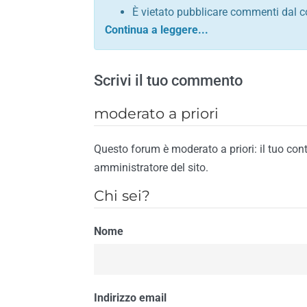
È vietato pubblicare commenti dal c
comunque contrario alle leggi dello S
Sono vietati commenti in tono sacril
È vietato pubblicare commenti che in
Scrivi il tuo commento
È vietato pubblicare commenti contrar
È vietato pubblicare commenti lesivi 
moderato a priori
È vietato pubblicare commenti razzist
religione
Questo forum è moderato a priori: il tuo con
È vietato pubblicare commenti contr
amministratore del sito.
materiale pornografico e link diretti a
Chi sei?
È vietato pubblicare commenti inerent
contengano riferimenti specifici a qu
Nome
È vietato pubblicare commenti conten
di spamming
È vietato pubblicare commenti conte
Il riscontro della violazione anche di una
Indirizzo email