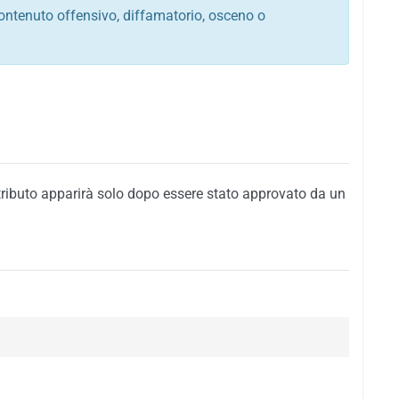
ontenuto offensivo, diffamatorio, osceno o
tato italiano e di quelle internazionali
ego, sarcastico, denigratorio e sbeffeggiatorio
citino alla violenza o alla trasgressione della legge
i al rispetto dell'ordine pubblico
della privacy di qualsiasi cittadino
i nei confronti di qualsiasi razza, popolo, cultura,
tributo apparirà solo dopo essere stato approvato da un
ari al rispetto del buon costume o contenenti
 siti vietati ai minori di anni 18
i propaganda politica, di partito o di fazione, che
alsiasi ideologia politica
enti messaggi pubblicitari o riconducibili ad azioni
nenti materiale protetto da copyright
 sola delle regole precedenti comporterà la non