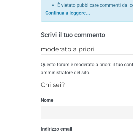
È vietato pubblicare commenti dal c
comunque contrario alle leggi dello S
Sono vietati commenti in tono sacril
È vietato pubblicare commenti che in
Scrivi il tuo commento
È vietato pubblicare commenti contrar
È vietato pubblicare commenti lesivi 
moderato a priori
È vietato pubblicare commenti razzist
religione
Questo forum è moderato a priori: il tuo con
È vietato pubblicare commenti contr
amministratore del sito.
materiale pornografico e link diretti a
Chi sei?
È vietato pubblicare commenti inerent
contengano riferimenti specifici a qu
Nome
È vietato pubblicare commenti conten
di spamming
È vietato pubblicare commenti conte
Il riscontro della violazione anche di una
Indirizzo email