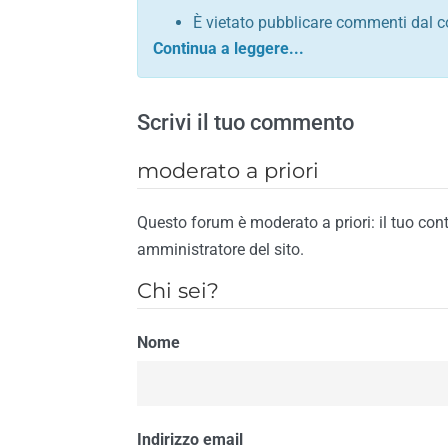
È vietato pubblicare commenti dal c
comunque contrario alle leggi dello S
Sono vietati commenti in tono sacril
È vietato pubblicare commenti che in
Scrivi il tuo commento
È vietato pubblicare commenti contrar
È vietato pubblicare commenti lesivi 
moderato a priori
È vietato pubblicare commenti razzist
religione
Questo forum è moderato a priori: il tuo con
È vietato pubblicare commenti contr
amministratore del sito.
materiale pornografico e link diretti a
Chi sei?
È vietato pubblicare commenti inerent
contengano riferimenti specifici a qu
Nome
È vietato pubblicare commenti conten
di spamming
È vietato pubblicare commenti conte
Il riscontro della violazione anche di una
Indirizzo email