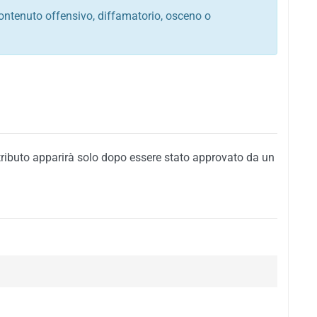
ontenuto offensivo, diffamatorio, osceno o
tato italiano e di quelle internazionali
ego, sarcastico, denigratorio e sbeffeggiatorio
citino alla violenza o alla trasgressione della legge
i al rispetto dell'ordine pubblico
della privacy di qualsiasi cittadino
i nei confronti di qualsiasi razza, popolo, cultura,
tributo apparirà solo dopo essere stato approvato da un
ari al rispetto del buon costume o contenenti
 siti vietati ai minori di anni 18
i propaganda politica, di partito o di fazione, che
alsiasi ideologia politica
enti messaggi pubblicitari o riconducibili ad azioni
nenti materiale protetto da copyright
 sola delle regole precedenti comporterà la non