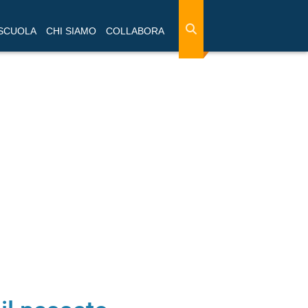
 SCUOLA
CHI SIAMO
COLLABORA