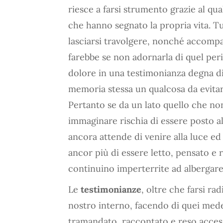
riesce a farsi strumento grazie al qu
che hanno segnato la propria vita. T
lasciarsi travolgere, nonché accompa
farebbe se non adornarla di quel peri
dolore in una testimonianza degna di e
memoria stessa un qualcosa da evitare
Pertanto se da un lato quello che non
immaginare rischia di essere posto al
ancora attende di venire alla luce 
ancor più di essere letto, pensato e
continuino imperterrite ad albergare
Le
testimonianze
, oltre che farsi rad
nostro interno, facendo di quei mede
tramandato, raccontato e reso access