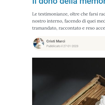
Il dono della memor
Le testimonianze, oltre che farsi rad
nostro interno, facendo di quei med
tramandato, raccontato e reso acce
Cristi Marcì
Pubblicato il 27-01-2023