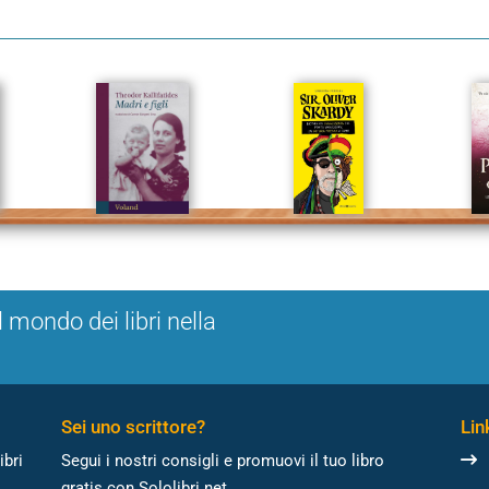
l mondo dei libri nella
Sei uno scrittore?
Link
ibri
Segui i nostri consigli e promuovi il tuo libro
gratis con Sololibri.net