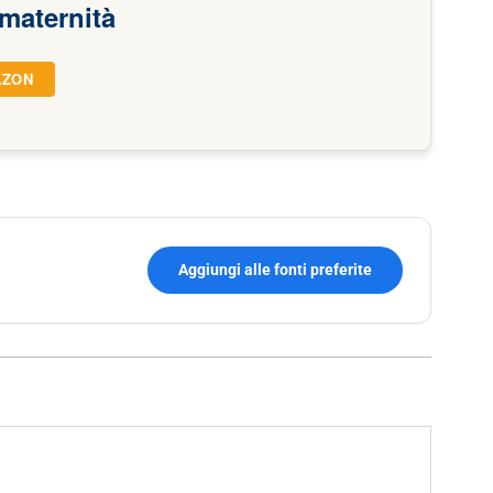
 maternità
AZON
Aggiungi alle fonti preferite