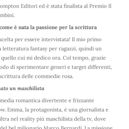
mpton Editori ed è stata finalista al Premio Il
ambini.
ome é nata la passione per la scrittura
celta per essere intervistata! Il mio primo
a letteratura fantasy per ragazzi, quindi un
 quello cui mi dedico ora. Col tempo, grazie
odo di sperimentare generi e target differenti,
 scrittura delle commedie rosa.
ato un maschilista
edia romantica divertente e frizzante
w. Emma, la protagonista, è una giornalista e
ltra nel reality più maschilista della tv, dove
del bel milionario Marco Bernardi. La missione