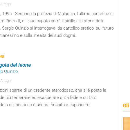
 Airaghi
, 1995 - Secondo la profezia di Malachia, l’ultimo pontefice si
à Pietro II, e il suo papato porrà il sigillo alla storia della
 Sergio Quinzio si interrogava, da cattolico eretico, sul futuro
stianesimo e sulla irrealtà dei suoi dogmi.
ONI
gola del leone
io Quinzio
 Airaghi
ioni sparse di un credente eterodosso, che si è posto le
e più temerarie ed esasperate sulla fede e su Dio:
e a cui nessuno è ancora riuscito a rispondere.
Gli