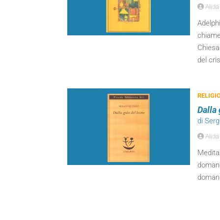
Alida
Adelphi
chiamer
Chiesa.
del cri
RELIGI
Dalla 
di Serg
Alida
Meditaz
domand
domand