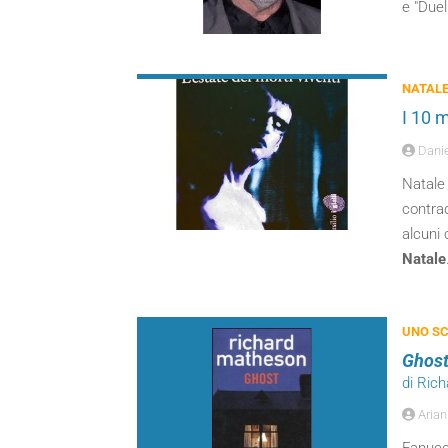
e "Duel
NATAL
I 10 m
Danie
Natale 
contrad
alcuni 
Natale
UNO SC
Ghos
di Ric
Arian