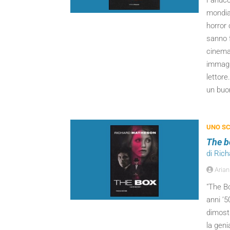
Fanucci
mondia
horror 
sanno f
cinema
immagi
lettore
un buon
UNO SC
The bo
di Ric
Arian
"The Bo
anni ’5
dimostr
la geni