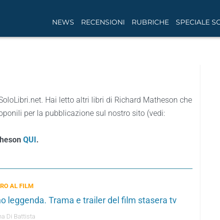
NEWS
RECENSIONI
RUBRICHE
SPECIALE S
SoloLibri.net. Hai letto altri libri di Richard Matheson che
ponili per la pubblicazione sul nostro sito (vedi:
atheson
QUI
.
BRO AL FILM
o leggenda. Trama e trailer del film stasera tv
a Di Battista