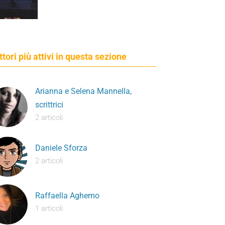
ettori più attivi in questa sezione
Arianna e Selena Mannella,
scrittrici
2 articoli
Daniele Sforza
2 articoli
Raffaella Aghemo
1 articoli