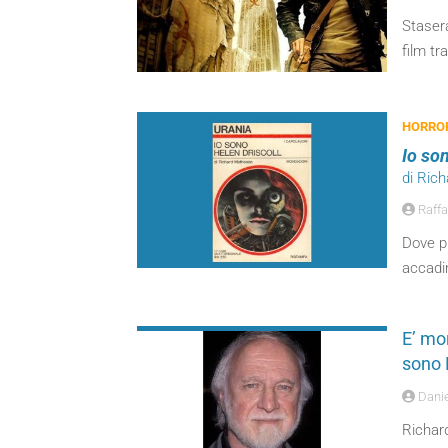
Stasera
film t
HORROR
Io so
di Ric
Raffa
Dove pu
accadi
E’ mor
sono
Danie
Richard