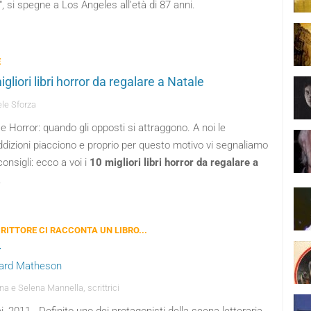
", si spegne a Los Angeles all’età di 87 anni.
E
igliori libri horror da regalare a Natale
le Sforza
e Horror: quando gli opposti si attraggono. A noi le
dizioni piacciono e proprio per questo motivo vi segnaliamo
consigli: ecco a voi i
10 migliori libri horror da regalare a
.
RITTORE CI RACCONTA UN LIBRO...
t
hard Matheson
na e Selena Mannella, scrittrici