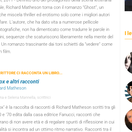
, 2011 - Definito uno dei protagonisti della scena letteraria
le, Richard Matheson torna con il romanzo “Ghost”, un
che miscela thriller ed erotismo solo come i migliori autori
are. L’autore, che ha dato vita a numerose pellicole
tografiche, non ha dimenticato come tradurre le parole in
I l
ni, sequenze che scaturiscono liberamente nella mente del
. Un romanzo trascinante dai toni schietti da “vedere” come
 film.
RITTORE CI RACCONTA UN LIBRO...
x e altri racconti
hard Matheson
na e Selena Mannella, scrittrici
x" è la raccolta di racconti di Richard Matheson scritti tra gli
0 e ’70 edita dalla casa editrice Fanucci, racconti che
ano di non avere età e di regalare spunti di riflessione in cui
alità si incontra ad un ottimo ritmo narrativo. Racconti tra il