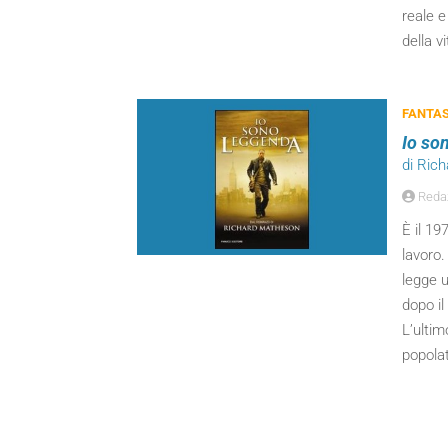
reale e
della vi
FANTA
Io so
di Ric
Reda
È il 19
lavoro.
legge u
dopo il
L’ulti
popolat