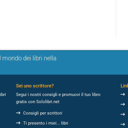
l mondo dei libri nella
Sei uno scrittore?
Link
ibri
Segui i nostri consigli e promuovi il tuo libro
gratis con Sololibri.net
Consigli per scrittori
Ti presento i miei... libri