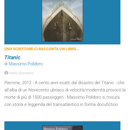
UNO SCRITTORE CI RACCONTA UN LIBRO...
Titanic
di Massimo Polidoro
Mario Bonanno
Piemme, 2012 - A cento anni esatti dal disastro del Titanic - che
all’alba di un Novecento ubriaco di velocità/modernità provocò la
morte di più di 1500 passeggeri - Massimo Polidoro si misura
con storia e leggenda del transatlantico in forma docufiction.