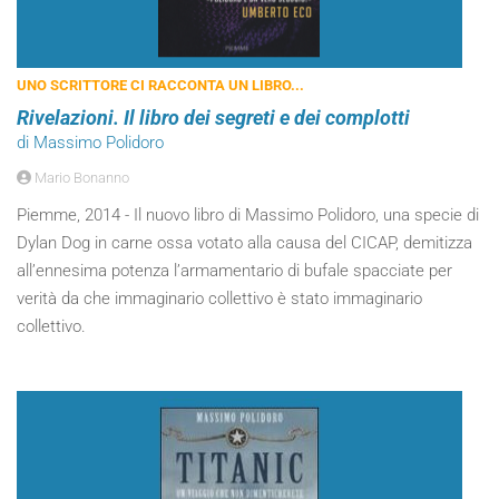
UNO SCRITTORE CI RACCONTA UN LIBRO...
Rivelazioni. Il libro dei segreti e dei complotti
di Massimo Polidoro
Mario Bonanno
Piemme, 2014 - Il nuovo libro di Massimo Polidoro, una specie di
Dylan Dog in carne ossa votato alla causa del CICAP, demitizza
all’ennesima potenza l’armamentario di bufale spacciate per
verità da che immaginario collettivo è stato immaginario
collettivo.