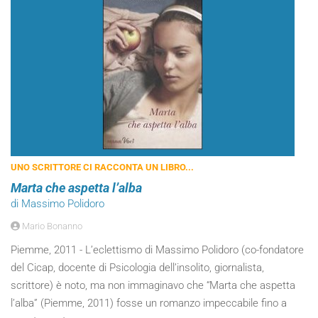
UNO SCRITTORE CI RACCONTA UN LIBRO...
Marta che aspetta l’alba
di Massimo Polidoro
Mario Bonanno
Piemme, 2011 - L’eclettismo di Massimo Polidoro (co-fondatore
del Cicap, docente di Psicologia dell’insolito, giornalista,
scrittore) è noto, ma non immaginavo che “Marta che aspetta
l’alba” (Piemme, 2011) fosse un romanzo impeccabile fino a