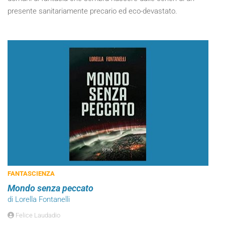
presente sanitariamente precario ed eco-devastato.
FANTASCIENZA
Mondo senza peccato
di Lorella Fontanelli
Felice Laudadio