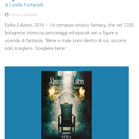
di Lorella Fontanelli
Felice Laudadio
Epika Edizioni, 2016 – Un romanzo-storico fantasy, che nel 1200
bolognese intreccia personaggi ed episodi veri a figure e
vicende di fantasia. “Bene e male sono dentro di noi, occorre
solo scegliere. Scegliere bene".