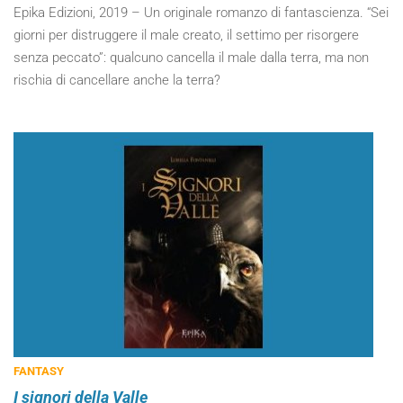
Epika Edizioni, 2019 – Un originale romanzo di fantascienza. “Sei
giorni per distruggere il male creato, il settimo per risorgere
senza peccato”: qualcuno cancella il male dalla terra, ma non
rischia di cancellare anche la terra?
FANTASY
I signori della Valle