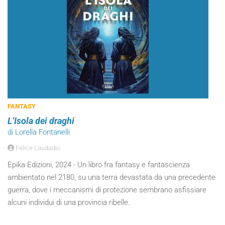
FANTASY
L’Isola dei draghi
di Lorella Fontanelli
Felice Laudadio
Epika Edizioni, 2024 - Un libro fra fantasy e fantascienza
ambientato nel 2180, su una terra devastata da una precedente
guerra, dove i meccanismi di protezione sembrano asfissiare
alcuni individui di una provincia ribelle.