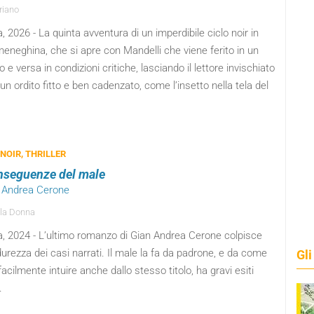
riano
 2026 - La quinta avventura di un imperdibile ciclo noir in
eneghina, che si apre con Mandelli che viene ferito in un
 e versa in condizioni critiche, lasciando il lettore invischiato
un ordito fitto e ben cadenzato, come l’insetto nella tela del
 NOIR, THRILLER
nseguenze del male
n Andrea Cerone
la Donna
, 2024 - L’ultimo romanzo di Gian Andrea Cerone colpisce
durezza dei casi narrati. Il male la fa da padrone, e da come
Gli
facilmente intuire anche dallo stesso titolo, ha gravi esiti
.