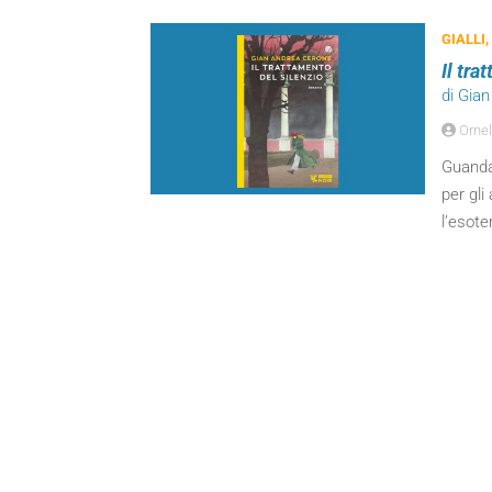
GIALLI,
Il tra
di Gia
Ornel
Guanda,
per gli
l’esot