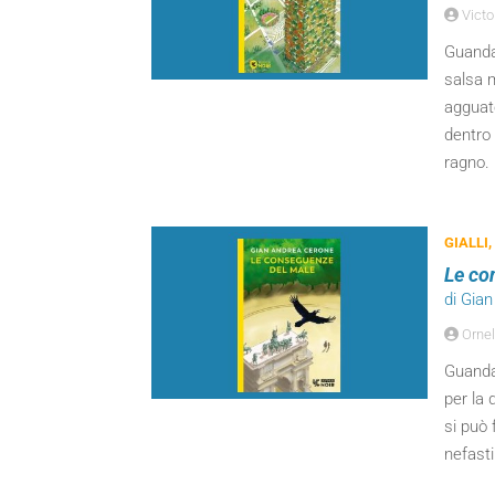
Victo
Guanda,
salsa m
agguato
dentro 
ragno.
GIALLI,
Le co
di Gia
Ornel
Guanda
per la 
si può 
nefasti