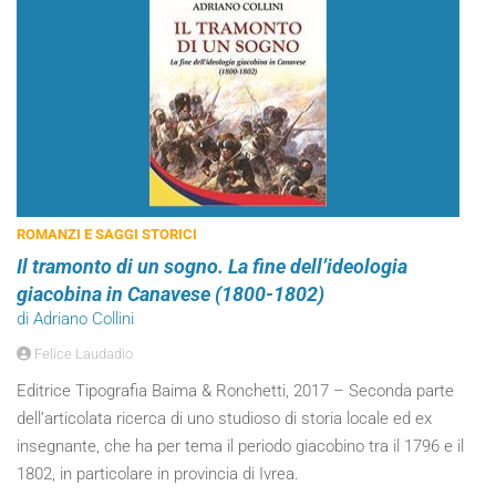
ROMANZI E SAGGI STORICI
Il tramonto di un sogno. La fine dell’ideologia
giacobina in Canavese (1800-1802)
di Adriano Collini
Felice Laudadio
Editrice Tipografia Baima & Ronchetti, 2017 – Seconda parte
dell’articolata ricerca di uno studioso di storia locale ed ex
insegnante, che ha per tema il periodo giacobino tra il 1796 e il
1802, in particolare in provincia di Ivrea.