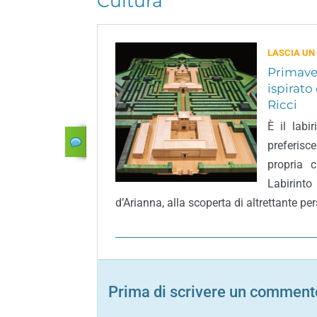
Cultura
LASCIA UN
Primaver
ispirato
Ricci
È il labi
preferis
propria c
Labirinto
d’Arianna, alla scoperta di altrettante pe
Prima di scrivere un commento