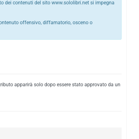
to dei contenuti del sito www.sololibri.net si impegna
ontenuto offensivo, diffamatorio, osceno o
tato italiano e di quelle internazionali
ego, sarcastico, denigratorio e sbeffeggiatorio
citino alla violenza o alla trasgressione della legge
i al rispetto dell'ordine pubblico
della privacy di qualsiasi cittadino
i nei confronti di qualsiasi razza, popolo, cultura,
tributo apparirà solo dopo essere stato approvato da un
ari al rispetto del buon costume o contenenti
 siti vietati ai minori di anni 18
i propaganda politica, di partito o di fazione, che
alsiasi ideologia politica
enti messaggi pubblicitari o riconducibili ad azioni