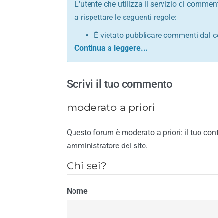
L'utente che utilizza il servizio di commen
a rispettare le seguenti regole:
È vietato pubblicare commenti dal c
comunque contrario alle leggi dello S
Sono vietati commenti in tono sacril
È vietato pubblicare commenti che in
Scrivi il tuo commento
È vietato pubblicare commenti contrar
È vietato pubblicare commenti lesivi 
moderato a priori
È vietato pubblicare commenti razzist
religione
Questo forum è moderato a priori: il tuo con
È vietato pubblicare commenti contr
amministratore del sito.
materiale pornografico e link diretti a
Chi sei?
È vietato pubblicare commenti inerent
contengano riferimenti specifici a qu
Nome
È vietato pubblicare commenti conten
di spamming