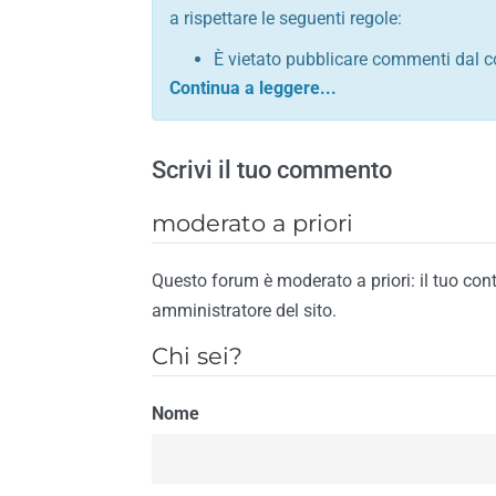
a rispettare le seguenti regole:
È vietato pubblicare commenti dal c
comunque contrario alle leggi dello S
Sono vietati commenti in tono sacril
È vietato pubblicare commenti che in
Scrivi il tuo commento
È vietato pubblicare commenti contrar
È vietato pubblicare commenti lesivi 
moderato a priori
È vietato pubblicare commenti razzist
religione
Questo forum è moderato a priori: il tuo con
È vietato pubblicare commenti contr
amministratore del sito.
materiale pornografico e link diretti a
Chi sei?
È vietato pubblicare commenti inerent
contengano riferimenti specifici a qu
Nome
È vietato pubblicare commenti conten
di spamming
È vietato pubblicare commenti conte