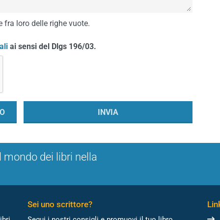
 fra loro delle righe vuote.
ali
ai sensi del Dlgs 196/03.
l mondo dei libri nella
Sei uno scrittore?
Link
ibri
Segui i nostri consigli e promuovi il tuo libro