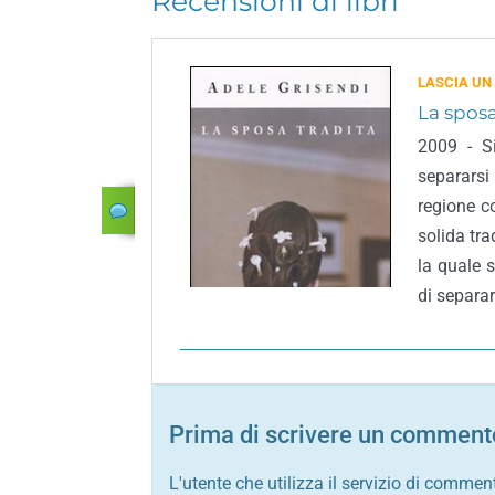
Recensioni di libri
LASCIA UN
La sposa
2009 - S
separars
regione c
solida tra
la quale 
di separar
Prima di scrivere un commento
L'utente che utilizza il servizio di commen