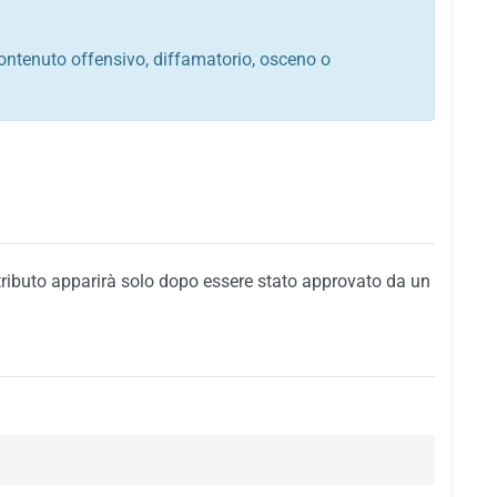
ontenuto offensivo, diffamatorio, osceno o
tato italiano e di quelle internazionali
ego, sarcastico, denigratorio e sbeffeggiatorio
citino alla violenza o alla trasgressione della legge
i al rispetto dell'ordine pubblico
della privacy di qualsiasi cittadino
i nei confronti di qualsiasi razza, popolo, cultura,
tributo apparirà solo dopo essere stato approvato da un
ari al rispetto del buon costume o contenenti
 siti vietati ai minori di anni 18
i propaganda politica, di partito o di fazione, che
alsiasi ideologia politica
enti messaggi pubblicitari o riconducibili ad azioni
nenti materiale protetto da copyright