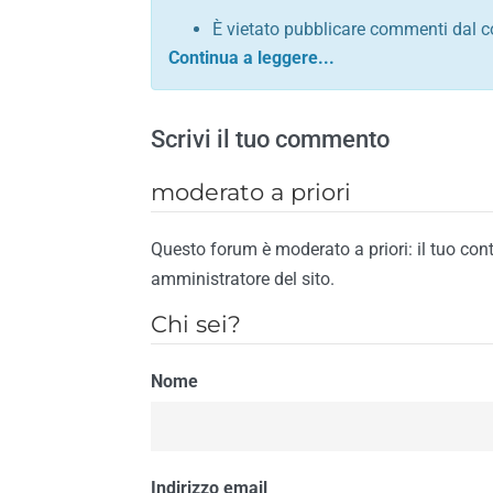
È vietato pubblicare commenti dal c
comunque contrario alle leggi dello S
Sono vietati commenti in tono sacril
È vietato pubblicare commenti che in
Scrivi il tuo commento
È vietato pubblicare commenti contrar
È vietato pubblicare commenti lesivi 
moderato a priori
È vietato pubblicare commenti razzist
religione
Questo forum è moderato a priori: il tuo con
È vietato pubblicare commenti contr
amministratore del sito.
materiale pornografico e link diretti a
Chi sei?
È vietato pubblicare commenti inerent
contengano riferimenti specifici a qu
Nome
È vietato pubblicare commenti conten
di spamming
È vietato pubblicare commenti conte
Il riscontro della violazione anche di una
Indirizzo email