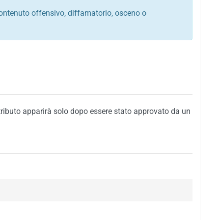
ontenuto offensivo, diffamatorio, osceno o
tato italiano e di quelle internazionali
ego, sarcastico, denigratorio e sbeffeggiatorio
citino alla violenza o alla trasgressione della legge
i al rispetto dell'ordine pubblico
della privacy di qualsiasi cittadino
i nei confronti di qualsiasi razza, popolo, cultura,
tributo apparirà solo dopo essere stato approvato da un
ari al rispetto del buon costume o contenenti
 siti vietati ai minori di anni 18
i propaganda politica, di partito o di fazione, che
alsiasi ideologia politica
enti messaggi pubblicitari o riconducibili ad azioni
nenti materiale protetto da copyright
 sola delle regole precedenti comporterà la non