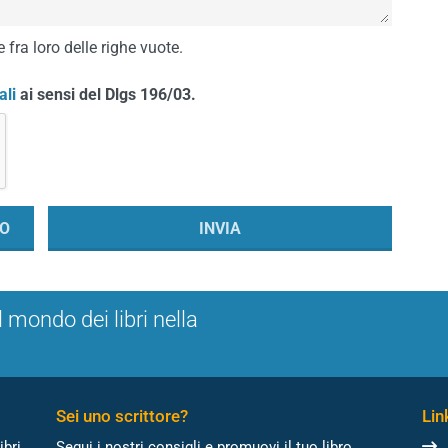
 fra loro delle righe vuote.
ali
ai sensi del Dlgs 196/03.
l mondo dei libri nella
Sei uno scrittore?
Link
ibri
Segui i nostri consigli e promuovi il tuo libro