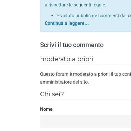
a rispettare le seguenti regole:
È vietato pubblicare commenti dal c
comunque contrario alle leggi dello S
Sono vietati commenti in tono sacril
È vietato pubblicare commenti che in
Scrivi il tuo commento
È vietato pubblicare commenti contrar
È vietato pubblicare commenti lesivi 
moderato a priori
È vietato pubblicare commenti razzist
religione
Questo forum è moderato a priori: il tuo con
È vietato pubblicare commenti contr
amministratore del sito.
materiale pornografico e link diretti a
Chi sei?
È vietato pubblicare commenti inerent
contengano riferimenti specifici a qu
Nome
È vietato pubblicare commenti conten
di spamming
È vietato pubblicare commenti conte