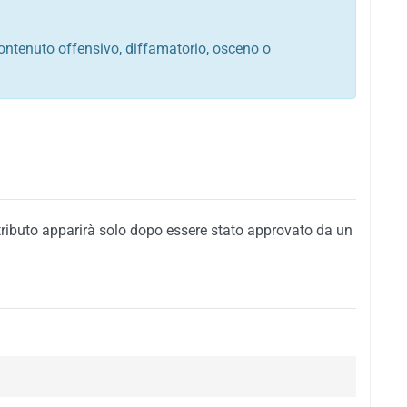
ontenuto offensivo, diffamatorio, osceno o
tato italiano e di quelle internazionali
ego, sarcastico, denigratorio e sbeffeggiatorio
citino alla violenza o alla trasgressione della legge
i al rispetto dell'ordine pubblico
della privacy di qualsiasi cittadino
i nei confronti di qualsiasi razza, popolo, cultura,
tributo apparirà solo dopo essere stato approvato da un
ari al rispetto del buon costume o contenenti
 siti vietati ai minori di anni 18
i propaganda politica, di partito o di fazione, che
alsiasi ideologia politica
enti messaggi pubblicitari o riconducibili ad azioni
nenti materiale protetto da copyright