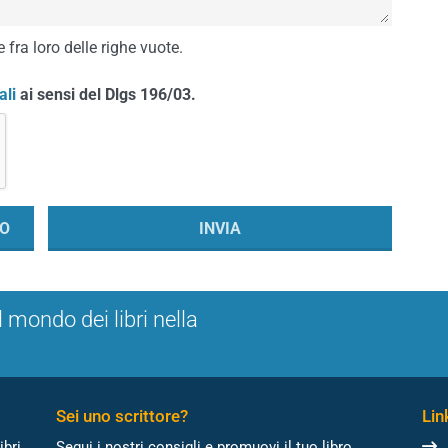
 fra loro delle righe vuote.
ali
ai sensi del Dlgs 196/03.
l mondo dei libri nella
Sei uno scrittore?
Link
ibri
Segui i nostri consigli e promuovi il tuo libro