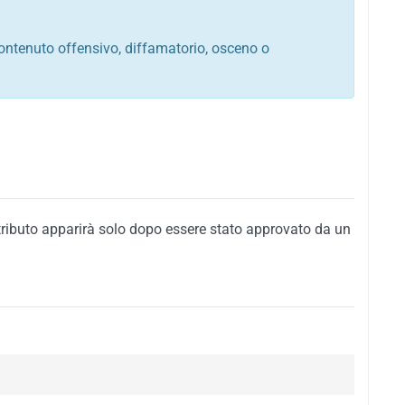
ontenuto offensivo, diffamatorio, osceno o
tato italiano e di quelle internazionali
ego, sarcastico, denigratorio e sbeffeggiatorio
citino alla violenza o alla trasgressione della legge
i al rispetto dell'ordine pubblico
della privacy di qualsiasi cittadino
i nei confronti di qualsiasi razza, popolo, cultura,
tributo apparirà solo dopo essere stato approvato da un
ari al rispetto del buon costume o contenenti
 siti vietati ai minori di anni 18
i propaganda politica, di partito o di fazione, che
alsiasi ideologia politica
enti messaggi pubblicitari o riconducibili ad azioni
nenti materiale protetto da copyright