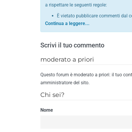
a rispettare le seguenti regole:
È vietato pubblicare commenti dal c
comunque contrario alle leggi dello S
Sono vietati commenti in tono sacril
È vietato pubblicare commenti che in
Scrivi il tuo commento
È vietato pubblicare commenti contrar
È vietato pubblicare commenti lesivi 
moderato a priori
È vietato pubblicare commenti razzist
religione
Questo forum è moderato a priori: il tuo con
È vietato pubblicare commenti contr
amministratore del sito.
materiale pornografico e link diretti a
Chi sei?
È vietato pubblicare commenti inerent
contengano riferimenti specifici a qu
Nome
È vietato pubblicare commenti conten
di spamming
È vietato pubblicare commenti conte