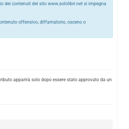
to dei contenuti del sito www.sololibri.net si impegna
ontenuto offensivo, diffamatorio, osceno o
tato italiano e di quelle internazionali
ego, sarcastico, denigratorio e sbeffeggiatorio
citino alla violenza o alla trasgressione della legge
i al rispetto dell'ordine pubblico
della privacy di qualsiasi cittadino
i nei confronti di qualsiasi razza, popolo, cultura,
tributo apparirà solo dopo essere stato approvato da un
ari al rispetto del buon costume o contenenti
 siti vietati ai minori di anni 18
i propaganda politica, di partito o di fazione, che
alsiasi ideologia politica
enti messaggi pubblicitari o riconducibili ad azioni