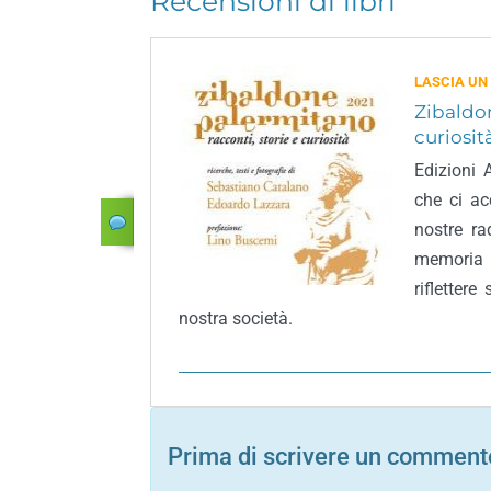
Recensioni di libri
LASCIA UN
Zibaldon
curiosit
Edizioni 
che ci ac
nostre ra
memoria d
rifletter
nostra società.
Prima di scrivere un commento