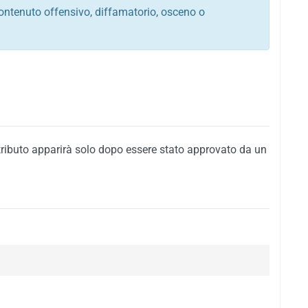
ontenuto offensivo, diffamatorio, osceno o
tato italiano e di quelle internazionali
ego, sarcastico, denigratorio e sbeffeggiatorio
citino alla violenza o alla trasgressione della legge
i al rispetto dell'ordine pubblico
della privacy di qualsiasi cittadino
i nei confronti di qualsiasi razza, popolo, cultura,
tributo apparirà solo dopo essere stato approvato da un
ari al rispetto del buon costume o contenenti
 siti vietati ai minori di anni 18
i propaganda politica, di partito o di fazione, che
alsiasi ideologia politica
enti messaggi pubblicitari o riconducibili ad azioni
nenti materiale protetto da copyright
 sola delle regole precedenti comporterà la non