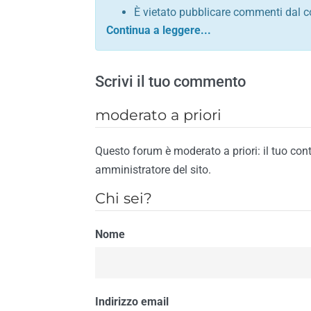
È vietato pubblicare commenti dal c
comunque contrario alle leggi dello S
Sono vietati commenti in tono sacril
È vietato pubblicare commenti che in
Scrivi il tuo commento
È vietato pubblicare commenti contrar
È vietato pubblicare commenti lesivi 
moderato a priori
È vietato pubblicare commenti razzist
religione
Questo forum è moderato a priori: il tuo con
È vietato pubblicare commenti contr
amministratore del sito.
materiale pornografico e link diretti a
Chi sei?
È vietato pubblicare commenti inerent
contengano riferimenti specifici a qu
Nome
È vietato pubblicare commenti conten
di spamming
È vietato pubblicare commenti conte
Il riscontro della violazione anche di una
Indirizzo email