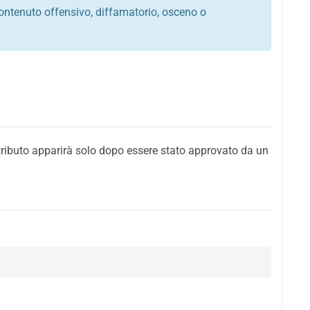
ontenuto offensivo, diffamatorio, osceno o
tato italiano e di quelle internazionali
ego, sarcastico, denigratorio e sbeffeggiatorio
citino alla violenza o alla trasgressione della legge
i al rispetto dell'ordine pubblico
della privacy di qualsiasi cittadino
i nei confronti di qualsiasi razza, popolo, cultura,
tributo apparirà solo dopo essere stato approvato da un
ari al rispetto del buon costume o contenenti
 siti vietati ai minori di anni 18
i propaganda politica, di partito o di fazione, che
alsiasi ideologia politica
enti messaggi pubblicitari o riconducibili ad azioni
nenti materiale protetto da copyright
 sola delle regole precedenti comporterà la non