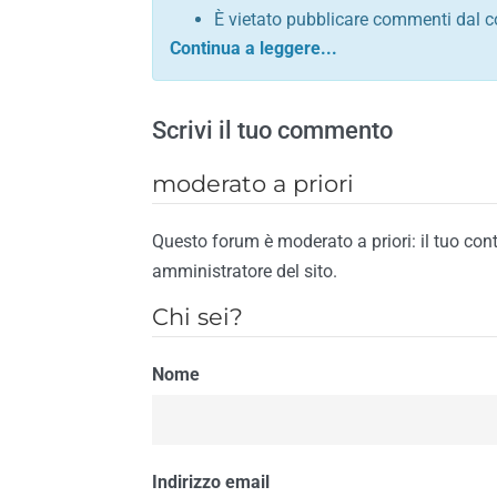
È vietato pubblicare commenti dal c
comunque contrario alle leggi dello S
Sono vietati commenti in tono sacril
È vietato pubblicare commenti che in
Scrivi il tuo commento
È vietato pubblicare commenti contrar
È vietato pubblicare commenti lesivi 
moderato a priori
È vietato pubblicare commenti razzist
religione
Questo forum è moderato a priori: il tuo con
È vietato pubblicare commenti contr
amministratore del sito.
materiale pornografico e link diretti a
Chi sei?
È vietato pubblicare commenti inerent
contengano riferimenti specifici a qu
Nome
È vietato pubblicare commenti conten
di spamming
È vietato pubblicare commenti conte
Il riscontro della violazione anche di una
Indirizzo email