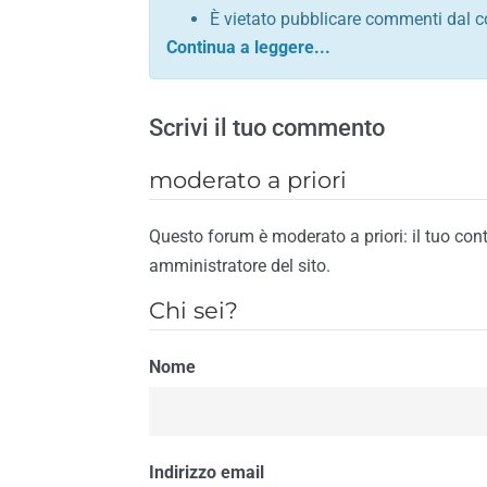
È vietato pubblicare commenti dal c
comunque contrario alle leggi dello S
Sono vietati commenti in tono sacril
È vietato pubblicare commenti che in
Scrivi il tuo commento
È vietato pubblicare commenti contrar
È vietato pubblicare commenti lesivi 
moderato a priori
È vietato pubblicare commenti razzist
religione
Questo forum è moderato a priori: il tuo con
È vietato pubblicare commenti contr
amministratore del sito.
materiale pornografico e link diretti a
Chi sei?
È vietato pubblicare commenti inerent
contengano riferimenti specifici a qu
Nome
È vietato pubblicare commenti conten
di spamming
È vietato pubblicare commenti conte
Il riscontro della violazione anche di una
Indirizzo email