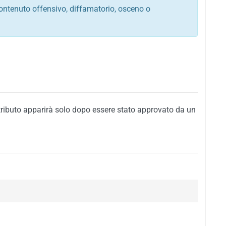
ontenuto offensivo, diffamatorio, osceno o
tato italiano e di quelle internazionali
ego, sarcastico, denigratorio e sbeffeggiatorio
citino alla violenza o alla trasgressione della legge
i al rispetto dell'ordine pubblico
della privacy di qualsiasi cittadino
i nei confronti di qualsiasi razza, popolo, cultura,
tributo apparirà solo dopo essere stato approvato da un
ari al rispetto del buon costume o contenenti
 siti vietati ai minori di anni 18
i propaganda politica, di partito o di fazione, che
alsiasi ideologia politica
enti messaggi pubblicitari o riconducibili ad azioni
nenti materiale protetto da copyright
 sola delle regole precedenti comporterà la non