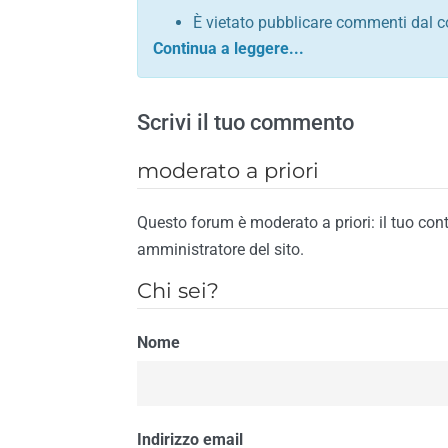
È vietato pubblicare commenti dal c
comunque contrario alle leggi dello S
Sono vietati commenti in tono sacril
È vietato pubblicare commenti che in
Scrivi il tuo commento
È vietato pubblicare commenti contrar
È vietato pubblicare commenti lesivi 
moderato a priori
È vietato pubblicare commenti razzist
religione
Questo forum è moderato a priori: il tuo con
È vietato pubblicare commenti contr
amministratore del sito.
materiale pornografico e link diretti a
Chi sei?
È vietato pubblicare commenti inerent
contengano riferimenti specifici a qu
Nome
È vietato pubblicare commenti conten
di spamming
È vietato pubblicare commenti conte
Il riscontro della violazione anche di una
Indirizzo email