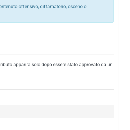
ontenuto offensivo, diffamatorio, osceno o
tato italiano e di quelle internazionali
ego, sarcastico, denigratorio e sbeffeggiatorio
citino alla violenza o alla trasgressione della legge
i al rispetto dell'ordine pubblico
della privacy di qualsiasi cittadino
i nei confronti di qualsiasi razza, popolo, cultura,
tributo apparirà solo dopo essere stato approvato da un
ari al rispetto del buon costume o contenenti
 siti vietati ai minori di anni 18
i propaganda politica, di partito o di fazione, che
alsiasi ideologia politica
enti messaggi pubblicitari o riconducibili ad azioni
nenti materiale protetto da copyright
 sola delle regole precedenti comporterà la non