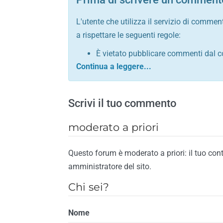
L'utente che utilizza il servizio di commen
a rispettare le seguenti regole:
È vietato pubblicare commenti dal c
comunque contrario alle leggi dello S
Sono vietati commenti in tono sacril
È vietato pubblicare commenti che in
Scrivi il tuo commento
È vietato pubblicare commenti contrar
È vietato pubblicare commenti lesivi 
moderato a priori
È vietato pubblicare commenti razzist
religione
Questo forum è moderato a priori: il tuo con
È vietato pubblicare commenti contr
amministratore del sito.
materiale pornografico e link diretti a
Chi sei?
È vietato pubblicare commenti inerent
contengano riferimenti specifici a qu
Nome
È vietato pubblicare commenti conten