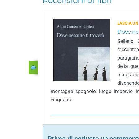
Recensioni di libri
LASCIA UN
Dove nes
Sellerio
racconta
partigian
della gue
malgrado 
divenendo
montagne spagnole, luogo impervio in 
cinquanta.
Prima di scrivere un commento