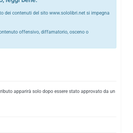
to dei contenuti del sito www.sololibri.net si impegna
ontenuto offensivo, diffamatorio, osceno o
tato italiano e di quelle internazionali
ego, sarcastico, denigratorio e sbeffeggiatorio
citino alla violenza o alla trasgressione della legge
i al rispetto dell'ordine pubblico
della privacy di qualsiasi cittadino
i nei confronti di qualsiasi razza, popolo, cultura,
tributo apparirà solo dopo essere stato approvato da un
ari al rispetto del buon costume o contenenti
 siti vietati ai minori di anni 18
i propaganda politica, di partito o di fazione, che
alsiasi ideologia politica
enti messaggi pubblicitari o riconducibili ad azioni