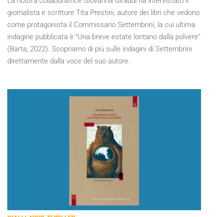
La nostra collaboratrice Giovanna Giraudi ha intervistato il
giornalista e scrittore Tita Prestini, autore dei libri che vedono
come protagonista il Commissario Settembrini, la cui ultima
indagine pubblicata è “Una breve estate lontano dalla polvere”
(Barta, 2022). Scopriamo di più sulle indagini di Settembrini
direttamente dalla voce del suo autore.