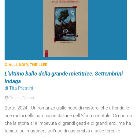
GIALLI, NOIR, THRILLER
L’ultimo ballo della grande mietitrice. Settembrini
indaga
di Tita Prestini
Ornella Donna
Barta, 2024 - Un romanzo giallo ricco di mistero, che affonda le
sue radici nelle campagne italiane nell’Africa orientale. Ci ricorda
che la storia si è imbevuta di grandi gesti e di grandi eroi, ma ha
taciuto sui massacri, sull’uso di gas proibiti e sulle feroci e