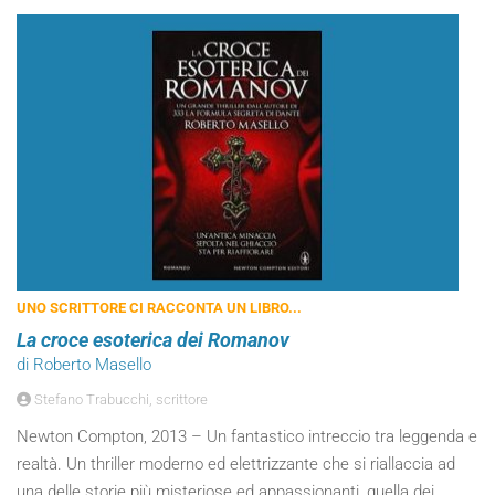
UNO SCRITTORE CI RACCONTA UN LIBRO...
La croce esoterica dei Romanov
di Roberto Masello
Stefano Trabucchi, scrittore
Newton Compton, 2013 – Un fantastico intreccio tra leggenda e
realtà. Un thriller moderno ed elettrizzante che si riallaccia ad
una delle storie più misteriose ed appassionanti, quella dei