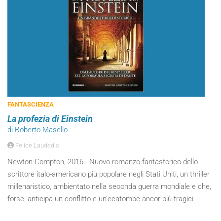
FANTASCIENZA
La profezia di Einstein
di Roberto Masello
Felice Laudadio
Newton Compton, 2016 - Nuovo romanzo fantastorico dello
scrittore italo-americano più popolare negli Stati Uniti, un thriller
millenaristico, ambientato nella seconda guerra mondiale e che,
forse, anticipa un conflitto e un’ecatombe ancor più tragici.