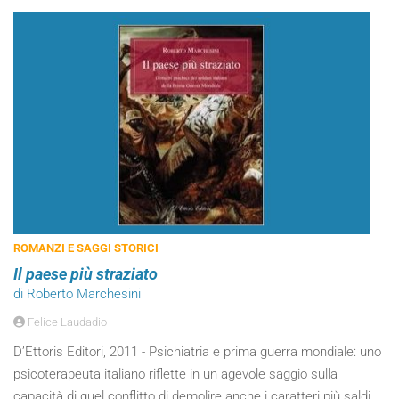
ROMANZI E SAGGI STORICI
Il paese più straziato
di Roberto Marchesini
Felice Laudadio
D’Ettoris Editori, 2011 - Psichiatria e prima guerra mondiale: uno
psicoterapeuta italiano riflette in un agevole saggio sulla
capacità di quel conflitto di demolire anche i caratteri più saldi.