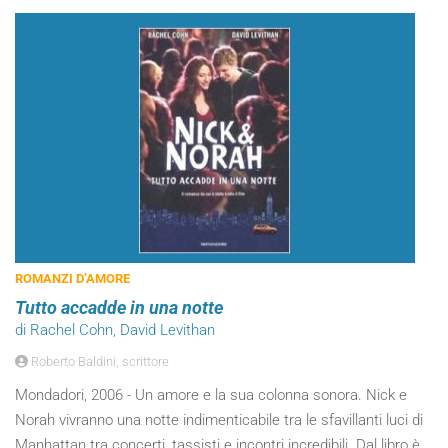
ROMANZI D’AMORE
Tutto accadde in una notte
di Rachel Cohn, David Levithan
Roberto Baldini, scrittore
Mondadori, 2006 - Un amore e la sua colonna sonora. Nick e
Norah vivranno una notte indimenticabile tra le sfavillanti luci di
Manhattan tra concerti, tassisti e incontri incredibili. Dal libro è