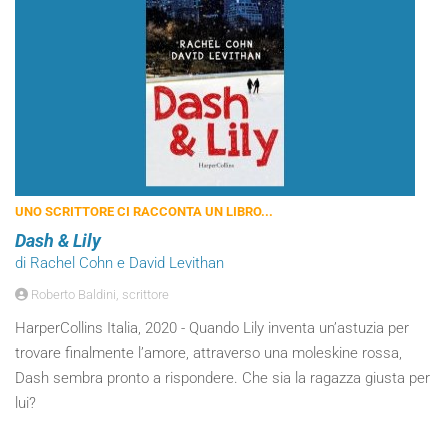
UNO SCRITTORE CI RACCONTA UN LIBRO...
Dash & Lily
di Rachel Cohn e David Levithan
Roberto Baldini, scrittore
HarperCollins Italia, 2020 - Quando Lily inventa un’astuzia per
trovare finalmente l’amore, attraverso una moleskine rossa,
Dash sembra pronto a rispondere. Che sia la ragazza giusta per
lui?