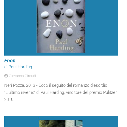
Enon
di Paul Harding
Giovanna Giraudi
Neri Pozza, 2013 - Ecco il seguito del romanzo d’esordio
"L’ultimo inverno" di Paul Harding, vincitore del premio Pulitzer
2010.