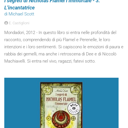
I segreti di Nicholas Flamel l’immortale - 3.
L’incantatrice
di Michael Scott
E. Castiglioni
Mondadori, 2012 - In questo libro si entra nelle profondità del
racconto, comprendendo di più Flamel e Perenelle, le loro
intenzioni e i loro sentimenti. Si capiscono le emozioni di paura e
rabbia dei gemelli, ma anche i retroscena di Dee e di Niccolò
Machiavelli. Si entra nel vivo, ragazzi, fatevi sotto.