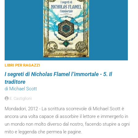
LIBRI PER RAGAZZI
I segreti di Nicholas Flamel l’immortale - 5. Il
traditore
di Michael Scott
E. Castiglioni
Mondadori, 2012 - La scrittura scorrevole di Michael Scott è
ancora una volta capace di assorbire il lettore e immergerlo in
un mondo non molto diverso dal nostro, facendo stupire a ogni
mito e leggenda che permea le pagine.