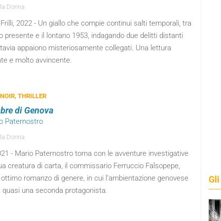
la Donna
i Frilli, 2022 - Un giallo che compie continui salti temporali, tra
o presente e il lontano 1953, indagando due delitti distanti
tavia appaiono misteriosamente collegati. Una lettura
nte e molto avvincente.
 NOIR, THRILLER
bre di Genova
io Paternostro
la Donna
 2021 - Mario Paternostro torna con le avventure investigative
ua creatura di carta, il commissario Ferruccio Falsopepe,
 ottimo romanzo di genere, in cui l’ambientazione genovese
Gli
a quasi una seconda protagonista.