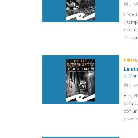
Ornel
Fratell
il temp
che tut
intriga
GIALLI,
Le om
di Mar
Ornel
Frilli,
della s
con un
divent