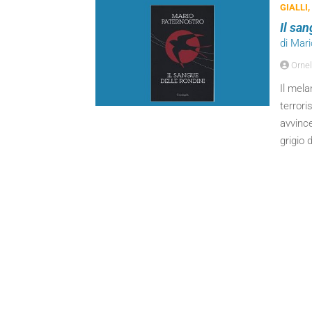
GIALLI,
Il san
di Mar
Ornel
Il mela
terrori
avvince
grigio d