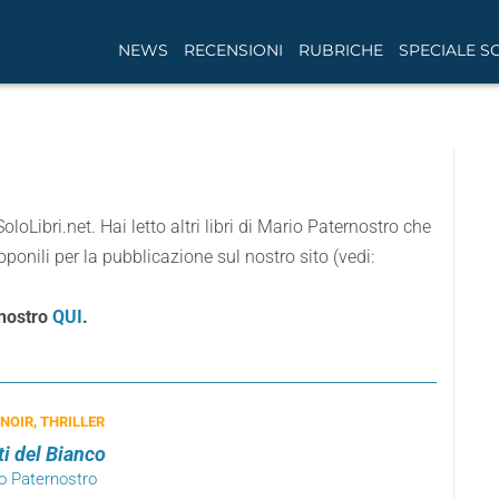
NEWS
RECENSIONI
RUBRICHE
SPECIALE S
SoloLibri.net. Hai letto altri libri di Mario Paternostro che
ponili per la pubblicazione sul nostro sito (vedi:
rnostro
QUI
.
 NOIR, THRILLER
tti del Bianco
io Paternostro