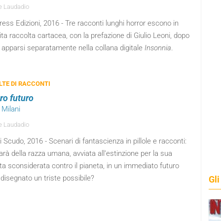
e Laudadio
ess Edizioni, 2016 - Tre racconti lunghi horror escono in
ita raccolta cartacea, con la prefazione di Giulio Leoni, dopo
 apparsi separatamente nella collana digitale
Insonnia
.
TE DI RACCONTI
ro futuro
i Milani
e Laudadio
i Scudo, 2016 - Scenari di fantascienza in pillole e racconti:
rà della razza umana, avviata all’estinzione per la sua
a sconsiderata contro il pianeta, in un immediato futuro
disegnato un triste possibile?
Gli