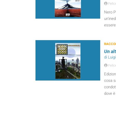
Felic
Nero Pr
un’ined
essere
RACCOL
Un alt
di Luig
Felic
Edizion
cosa sa
condott
dove è 