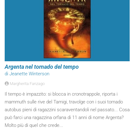
Argenta nel tornado del tempo
di Jeanette Winterson
Margherita Fanzago
Il tempo è impazzito: si blocca in cronotrappole, riporta i
mammuth sulle rive del Tamigi, travolge con i suoi tornado
autobus pieni di ragazzini scaraventandoli nel passato... Cosa
può farci una ragazzina orfana di 11 anni di nome Argenta?
Molto più di quel che crede...