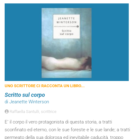
UNO SCRITTORE CI RACCONTA UN LIBRO...
Scritto sul corpo
di Jeanette Winterson
Raffaella Santulli, scrittrice
E’ il corpo il vero protagonista di questa storia, a tratti
sconfinato ed eterno, con le sue foreste e le sue lande; a tratti
permeato della sua dolorosa ed inevitabile caducità, troppo